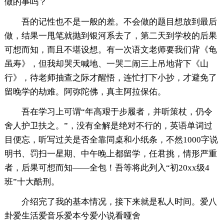
做的事吗？
吾的记性也不是一般的差。不会做的题目想放到最后
做，结果一甩笔就抛到银河系去了，第二天到学校的后果
可想而知，而且不堪设想。有一次语文老师要我们背《龟
虽寿》，但我却哭天喊地、一哭二闹三上吊地背下《山
行》，待老师抽查之际才醒悟，连忙打下小抄，才避免了
留晚学的劫难。阿弥陀佛，真主阿拉保佑。
吾在学习上可谓“年高艰于步履者，并听策杖，仍令
舍人护卫扶之。”，没有全解是绝对不行的，英语单词过
目便忘，听写过关是否全靠同桌和小纸条，不然1000字说
明书、罚扫一星期、中午晚上都留学，任君挑，情形严重
者，后果可想而知——全包！吾等将此列入“初20xx级4
班”十大酷刑。
介绍完了我的基本情况，接下来就是私人时间。爱八
卦爱生活爱音乐爱本兮爱小说看哑舍