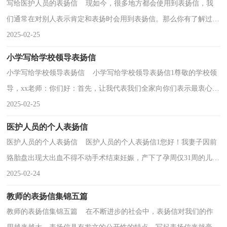
写给医护人员的表扬信 现如今，很多地方都会使用到表扬信，我
们通常在对别人表示肯定和表扬时会用到表扬信。那么你有了解过表
扬信吗？以下是小编为大家收集的写给医护人员的表...
2025-02-25
小学写给学校领导表扬信
小学写给学校领导表扬信 小学写给学校领导表扬信1尊敬的学校领
导，xx老师：你们好：首先，让我代表我们全家向你们表示最衷心的
感谢!我的孩子xx是贵校一名普通的学生，在20xx年省计...
2025-02-25
医护人员的个人表扬信
医护人员的个人表扬信 医护人员的个人表扬信1您好！我妻子因前
臵胎盘出现大出血不得不动手术结束妊娠，产下了孕周仅31周的儿
子。当时孩子的情况十分危急，家属们甚至都没对这...
2025-02-24
教师的表扬信集锦五篇
教师的表扬信集锦五篇 在不断进步的社会中，表扬信对我们的作