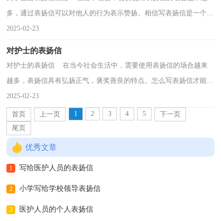
多，通过表扬信可以对他人的行为表示赞扬。相信写表扬信是一个让
许多人都头痛的问题，下面是小编为大家整理的企业...
2025-02-23
对护士的表扬信
对护士的表扬信 在当今社会生活中，需要使用表扬信的场合越来
越多，表扬信具有弘扬正气，褒奖善良的特点。怎么写表扬信才能避
免踩雷呢？下面是小编整理的对护士的表扬信，欢迎大家...
2025-02-23
1
2
3
4
5
首页
上一页
下一页
尾页
优秀文章
写给医护人员的表扬信
1
小学写给学校领导表扬信
2
医护人员的个人表扬信
3