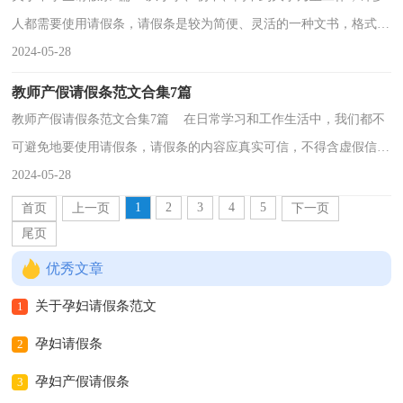
人都需要使用请假条，请假条是较为简便、灵活的一种文书，格式可
以不固定，也可以固定。那么问题来了，到底应如何写...
2024-05-28
教师产假请假条范文合集7篇
教师产假请假条范文合集7篇 在日常学习和工作生活中，我们都不
可避免地要使用请假条，请假条的内容应真实可信，不得含虚假信
息。相信许多人会觉得请假条很难写吧，下面是小编整...
2024-05-28
1
2
3
4
5
首页
上一页
下一页
尾页
优秀文章
关于孕妇请假条范文
1
孕妇请假条
2
孕妇产假请假条
3